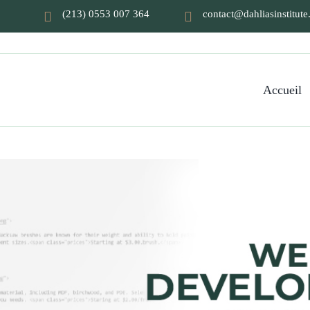
(213) 0553 007 364
contact@dahliasinstitut
Accueil