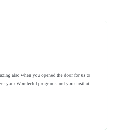
mazing also when you opened the door for us to
Good ev
over your Wonderful programs and your institut
so muc