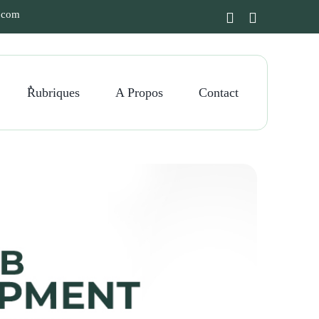
e.com
ٌRubriques
A Propos
Contact