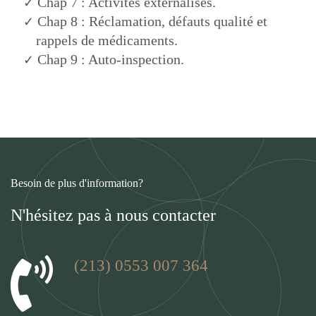
Chap
7 : Activités externalisés.
✓
Chap
8 : Réclamation, défauts qualité et
✓
rappels de médicaments.
Chap
9 : Auto-inspection.
✓
Besoin de plus d'information?
N'hésitez pas à nous contacter
(213) 0553 007 364