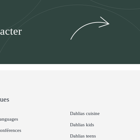
acter
ues
Dahlias cuisine
Languages
Dahlias kids
Conférences
Dahlias teens