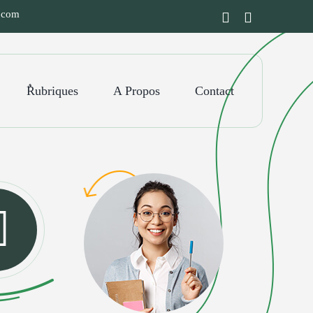
e.com
ٌRubriques
A Propos
Contact