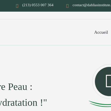
(213) 0553 007 364
contact@dahliasinstitut
Accueil
re Peau :
dratation !"