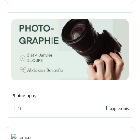
Photography
16 h
apprenants