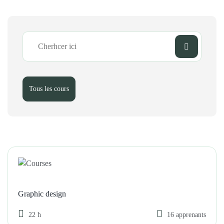
Tous les cours
Graphic design
22 h
16 apprenants